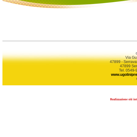
Via Gu
47899 - Serrava
47899 Ser
Tel. 0549
www.ugolinipr
Realizzazione siti in