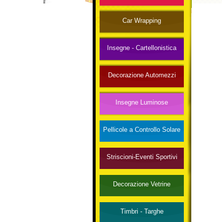
Car Wrapping
Insegne - Cartellonistica
Decorazione Automezzi
Insegne Luminose
Pellicole a Controllo Solare
Striscioni-Eventi Sportivi
Decorazione Vetrine
Timbri - Targhe